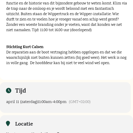
functie en de historie van dit bijzondere gebouw te weten komt. Klim via
de trap naar de omloop en je wordt beloond met een fantastisch
uitzicht. Buiten staan de Wippertruck en de Wipper-installatie. Wie
durft te zien en te voelen hoe je vroeger vanaf een schip werd gered?
Zonder een woeste branding onder je voeten, want dat konden we net
niet namaken. Tijd: 11.00 tot 16.00 uur (doorlopend)
Stichting Kurt Calsen
De reparaties aan de boot vertraging hebben opgelopen en dat we die
waarschijnlijk niet buiten kunnen zetten (bij goed weer). Het werk is nog
in volle gang. De hoofddeur kan bij niet te veel wind wel open.
Tijd
april 11 (zaterdag)
11:00am
-
4:00pm
(GMT+02:00)
Locatie