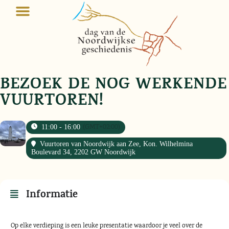
BEZOEK DE NOG WERKENDE
VUURTOREN!
(GMT+02:00)
11:00 - 16:00
Vuurtoren van Noordwijk aan Zee
, Kon. Wilhelmina
Boulevard 34, 2202 GW Noordwijk
Informatie
Op elke verdieping is een leuke presentatie waardoor je veel over de