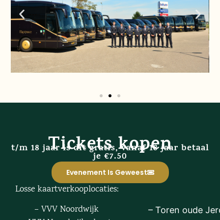
Tickets kopen
t/m 18 jaar is dit gratis, vanaf 18 jaar betaal
je €7.50
Evenement Is Geweest
Losse kaartverkooplocaties:
– VVV Noordwijk
– Toren oude Je