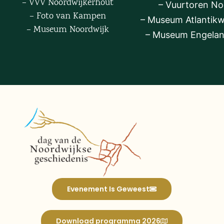
– VVV Noordwijkerhout
–
Vuurtoren No
– Foto van Kampen
–
Museum Atlantik
– Museum Noordwijk
– Museum Engelan
Evenement Is Geweest
Download programma 2026