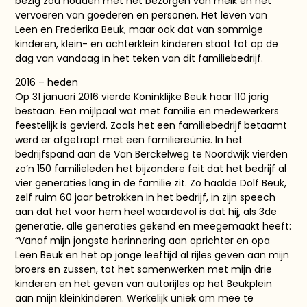
bezig zou houden met het bezorgen van melk en het
vervoeren van goederen en personen. Het leven van
Leen en Frederika Beuk, maar ook dat van sommige
kinderen, klein- en achterklein kinderen staat tot op de
dag van vandaag in het teken van dit familiebedrijf.
2016 – heden
Op 31 januari 2016 vierde Koninklijke Beuk haar 110 jarig
bestaan. Een mijlpaal wat met familie en medewerkers
feestelijk is gevierd. Zoals het een familiebedrijf betaamt
werd er afgetrapt met een familiereünie. In het
bedrijfspand aan de Van Berckelweg te Noordwijk vierden
zo’n 150 familieleden het bijzondere feit dat het bedrijf al
vier generaties lang in de familie zit. Zo haalde Dolf Beuk,
zelf ruim 60 jaar betrokken in het bedrijf, in zijn speech
aan dat het voor hem heel waardevol is dat hij, als 3de
generatie, alle generaties gekend en meegemaakt heeft:
“Vanaf mijn jongste herinnering aan oprichter en opa
Leen Beuk en het op jonge leeftijd al rijles geven aan mijn
broers en zussen, tot het samenwerken met mijn drie
kinderen en het geven van autorijles op het Beukplein
aan mijn kleinkinderen. Werkelijk uniek om mee te