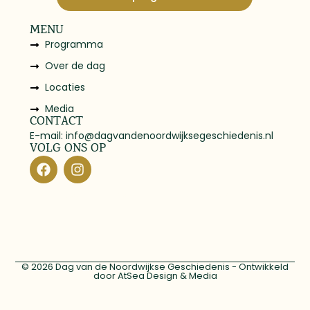
MENU
Programma
Over de dag
Locaties
Media
CONTACT
E-mail: info@dagvandenoordwijksegeschiedenis.nl
VOLG ONS OP
Lorem ipsum dolor sit amet, consectetur adipiscing
elit.
© 2026 Dag van de Noordwijkse Geschiedenis - Ontwikkeld
door
AtSea Design & Medi
a