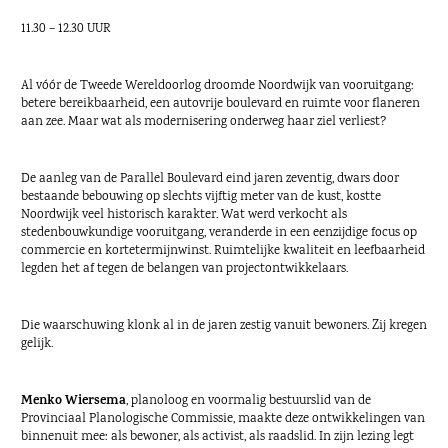
11.30 – 12.30 UUR
Al vóór de Tweede Wereldoorlog droomde Noordwijk van vooruitgang:
betere bereikbaarheid, een autovrije boulevard en ruimte voor flaneren
aan zee. Maar wat als modernisering onderweg haar ziel verliest?
De aanleg van de Parallel Boulevard eind jaren zeventig, dwars door
bestaande bebouwing op slechts vijftig meter van de kust, kostte
Noordwijk veel historisch karakter. Wat werd verkocht als
stedenbouwkundige vooruitgang, veranderde in een eenzijdige focus op
commercie en kortetermijnwinst. Ruimtelijke kwaliteit en leefbaarheid
legden het af tegen de belangen van projectontwikkelaars.
Die waarschuwing klonk al in de jaren zestig vanuit bewoners. Zij kregen
gelijk.
Menko Wiersema
, planoloog en voormalig bestuurslid van de
Provinciaal Planologische Commissie, maakte deze ontwikkelingen van
binnenuit mee: als bewoner, als activist, als raadslid. In zijn lezing legt